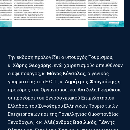
Την έκδοση προλογίζει ο υπουργός Τουρισμού,
κ.
Χάρης Θεοχάρης
, ενώ χαιρετισμούς απευθύνουν
ο υφυπουργός, κ.
Μάνος Κόνσολας
, ο γενικός
γραμματέας του Ε.Ο.Τ., κ.
Δημήτρης Φραγκάκης
, η
πρόεδρος του Οργανισμού, κα.
Άντζελα Γκερέκου
,
οι πρόεδροι του Ξενοδοχειακού Επιμελητηρίου
Ελλάδος, του Συνδέσμου Ελληνικών Τουριστικών
Επιχειρήσεων και της Πανελλήνιας Ομοσπονδίας
Ξενοδόχων, κ.κ.
Αλέξανδρος Βασιλικός
,
Γιάννης