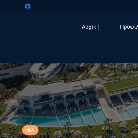
Αρχική
Προφί
ΝΈΑ