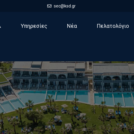
sec@ksd.gr
λ
Υπηρεσίες
Νέα
Πελατολόγιο