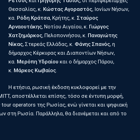
Ρέτσος
και
Γρηγόρης Τάσιος
, οι περιφερειάρχες
Θεσσαλίας, κ.
Κώστας Αγοραστός
, Ιονίων Νήσων,
κα.
Ρόδη Κράτσα
, Κρήτης, κ.
Σταύρος
Αρναουτάκης
, Νοτίου Αιγαίου, κ.
Γιώργος
Χατζημάρκος
, Πελοποννήσου, κ.
Παναγιώτης
Νίκας
, Στερεάς Ελλάδας, κ.
Φάνης Σπανός
, η
δήμαρχος Κέρκυρας και Διαποντίων Νήσων,
κα.
Μερόπη Υδραίου
και ο δήμαρχος Πάρου,
κ.
Μάρκος Κωβαίος
.
Η ετήσια, ρωσική έκδοση κυκλοφορεί με την
MITT, αποστέλλεται επίσης, τόσο σε έντυπη μορφή,
tour operators της Ρωσίας, ενώ γίνεται και ψηφιακή
ν στη Ρωσία. Παράλληλα, θα διανέμεται και από το